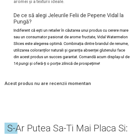
aromei și a texturii ideale.
De ce să alegi Jeleurile Felii de Pepene Vidal la
Pungă?
Indiferent că ești un retailer în căutarea unui produs cu cerere mare
sau un consumator pasionat de arome fructate, Vidal Watermelon
Slices este alegerea optimă. Combinația dintre brandul de renume,
utilizarea coloranților naturali și garanția absenței glutenului face
din acest produs un succes garantat. Comandă acum display-ul de
14 pungi și oferă-ți o porție zilnică de prospețime!
Acest produs nu are recenzii momentan
S-Ar Putea Sa-Ti Mai Placa Si: