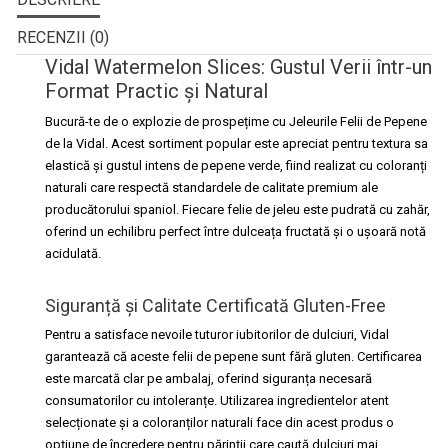
RECENZII (0)
Vidal Watermelon Slices: Gustul Verii într-un
Format Practic și Natural
Bucură-te de o explozie de prospețime cu
Jeleurile Felii de Pepene
de la Vidal
. Acest sortiment popular este apreciat pentru textura sa
elastică și gustul intens de pepene verde, fiind realizat cu coloranți
naturali care respectă standardele de calitate premium ale
producătorului spaniol. Fiecare felie de jeleu este pudrată cu zahăr,
oferind un echilibru perfect între dulceața fructată și o ușoară notă
acidulată.
Siguranță și Calitate Certificată Gluten-Free
Pentru a satisface nevoile tuturor iubitorilor de dulciuri, Vidal
garantează că aceste felii de pepene sunt
fără gluten
. Certificarea
este marcată clar pe ambalaj, oferind siguranța necesară
consumatorilor cu intoleranțe. Utilizarea ingredientelor atent
selecționate și a coloranților naturali face din acest produs o
opțiune de încredere pentru părinții care caută dulciuri mai