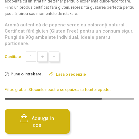
acoperită cu un strat fin de zahăr pentru o experiență dulce-răcoritoare.
Fiind un produs certificat fără gluten, reprezintă gustarea perfectă pentru
școală, birou sau momentele de relaxare.
Aromă autentică de pepene verde cu coloranți naturali.
Certificat
fără gluten
(Gluten Free) pentru un consum sigur.
Pungi de 90g ambalate individual, ideale pentru
porționare.
+
-
Cantitate
Pune o intrebare.
Lasa o recenzie
Fii pe graba ! Stocurile noastre se epuizeaza foarte repede
.
Adauga in
cos