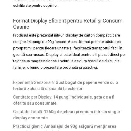
echilibrate pentru copiii lor.
Format Display Eficient pentru Retail și Consum
Casnic
Produsul este prezentat într-un display de carton compact, care
conține 14 pungi de 90g fiecare. Acest format permite păstrarea
prospețimii pentru fiecare unitate și facilitează transportul facil în
geantă sau rucsac. Display-ul este ideal pentru a fi plasat direct pe
tejgheaua magazinelor sau pentru a asigura stocul de dulciuri al
familiei, oferind o prezentare ordonată și atractivă.
Experiență Senzorială:
Gust bogat de pepene verde cu o
textură zaharată crocantă la exterior.
Cantitate per Display:
14 pungi individuale, gata de a fi
oferite sau consumate.
Greutate Totală:
1260g de jeleuri premium într-un singur
display economic.
Practic și Igienic:
Ambalajul de 90g asigură menținerea