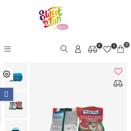
0
0
0