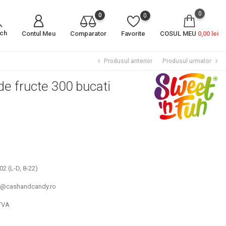
0
0
0
rch
Contul Meu
Comparator
Favorite
COSUL MEU
0,00 lei
Produsul anterior
Produsul urmator
chevron_left
chevron_right
e fructe 300 bucati
2 (L-D, 8-22)
un@cashandcandy.ro
TVA