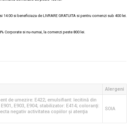
si 14:00 si beneficiaza de LIVRARE GRATUITA si pentru comenzi sub 400 lei.
18% Corporate si nu-numai, la comenzi peste 800 lei.
Alergeni
nt de umezire: E422; emulsifiant: lecitină din
 E901, E903, E904; stabilizator: E414; coloranţi:
SOIA
ta negativ activitatea copiilor şi atenţia