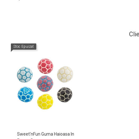
Cli
Stoc Epuizat
Sweet'nFun Guma Haioasa In