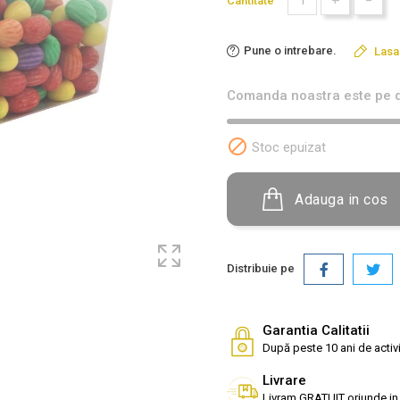
+
-
Cantitate
Pune o intrebare.
Lasa
Comanda noastra este pe d

Stoc epuizat
Adauga in cos
Distribuie pe
Garantia Calitatii
După peste 10 ani de activi
Livrare
Livram GRATUIT oriunde in