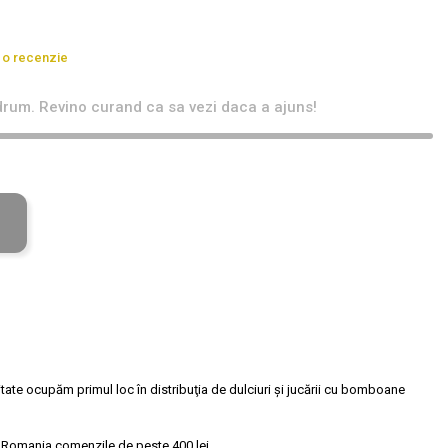
 o recenzie
rum. Revino curand ca sa vezi daca a ajuns!
tate ocupăm primul loc în distribuţia de dulciuri și jucării cu bomboane
 Romania comenzile de peste 400 lei.