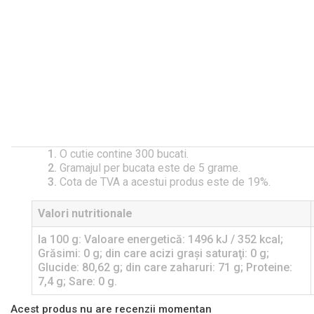
O cutie contine 300 bucati.
Gramajul per bucata este de 5 grame.
Cota de TVA a acestui produs este de 19%.
Valori nutritionale
la 100 g: Valoare energetică: 1496 kJ / 352 kcal;
Grăsimi: 0 g; din care acizi graşi saturaţi: 0 g;
Glucide: 80,62 g; din care zaharuri: 71 g; Proteine:
7,4 g; Sare: 0 g.
Acest produs nu are recenzii momentan