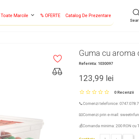
keyboard_arrow_down
Toate Marcile
% OFERTE
Catalog De Prezentare
Sea
Guma cu aroma d
Referinta:
1030097
123,99 lei
0 Recenzii
📞Comenzi telefonice: 0747.078.70
📧Comenzi prin e-mail: sweetnf
💰Comanda minima: 200 RON cu 