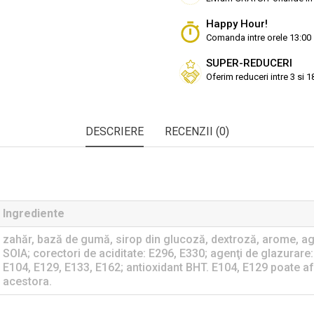
Happy Hour!
Comanda intre orele 13:00 
SUPER-REDUCERI
Oferim reduceri intre 3 si 
DESCRIERE
RECENZII (0)
Ingrediente
zahăr, bază de gumă, sirop din glucoză, dextroză, arome, age
SOIA; corectori de aciditate: E296, E330; agenţi de glazurare:
E104, E129, E133, E162; antioxidant BHT. E104, E129 poate afec
acestora.