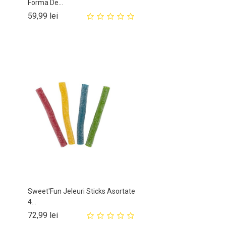
Forma De...
Pret
59,99 lei
Sweet'Fun Jeleuri Sticks Asortate
4...
Pret
72,99 lei