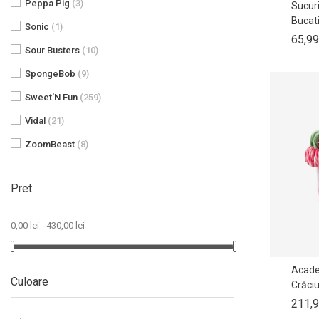
Peppa Pig
(3)
Sucuri
Bucati 
Sonic
(1)
65,99
Sour Busters
(10)
SpongeBob
(9)
Sweet'N Fun
(259)
Vidal
(21)
ZoomBeast
(8)
Pret
0,00 lei - 430,00 lei
Acade
Culoare
Crăciu
211,9