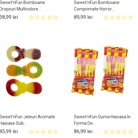
Sweet'nFun Bomboane
Sweet'nFun Bomboane
Dropsuri Multicolore...
Comprimate Horror...
Pret
Pret
38,99 lei
89,99 lei
Sweet'nFun Jeleuri Aromate
Sweet'nFun Guma Haioasa In
Haioase Sub...
Forma De...
Pret
Pret
45,99 lei
86,99 lei