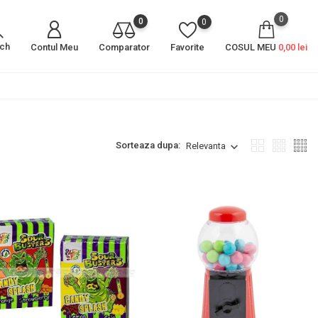
0
0
0
rch
Contul Meu
Comparator
Favorite
COSUL MEU
0,00 lei
Sorteaza dupa:
Relevanta