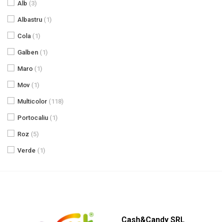
Alb
(3)
Albastru
(1)
Cola
(1)
Galben
(1)
Maro
(1)
Mov
(1)
Multicolor
(118)
Portocaliu
(1)
Roz
(5)
Verde
(1)
Cash&Candy SRL