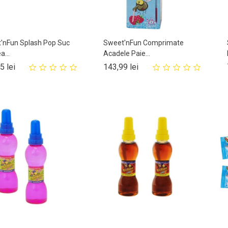
'nFun Splash Pop Suc
Sweet'nFun Comprimate
...
Acadele Paie...
Pret
Pret
5 lei
143,99 lei