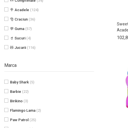
🍬 Comprimate
(34)
🍭 Acadele
(124)
🎅 Craciun
(36)
Sweet
💬 Guma
(57)
Acadea
102,8
🥤 Sucuri
(4)
🧸 Jucarii
(116)
Marca
Baby Shark
(5)
Barbie
(22)
Birikino
(3)
Flamingo Lama
(2)
Paw Patrol
(25)