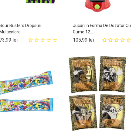
Sour Busters Dropsuri
Jucari In Forma De Dozator Cu
Multicolore...
Gume 12...
Pret
Pret
73,99 lei
105,99 lei