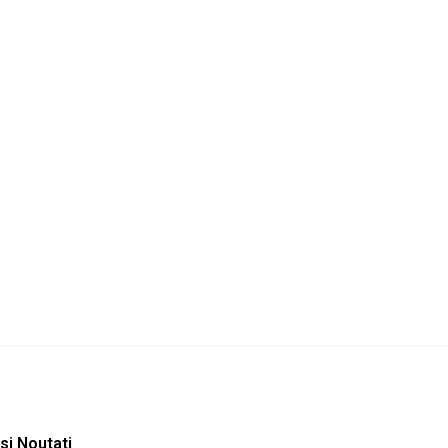

Urmatorul
1
2
3
…
39
 si Noutati