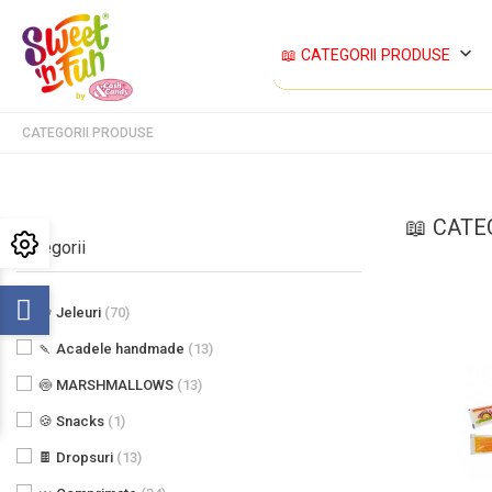
keyboard_arrow_down
📖 CATEGORII PRODUSE
CATEGORII PRODUSE
📖 CATE
Categorii
🍇 Jeleuri
(70)
🍡 Acadele handmade
(13)
🍥 MARSHMALLOWS
(13)
🍪 Snacks
(1)
🍫 Dropsuri
(13)