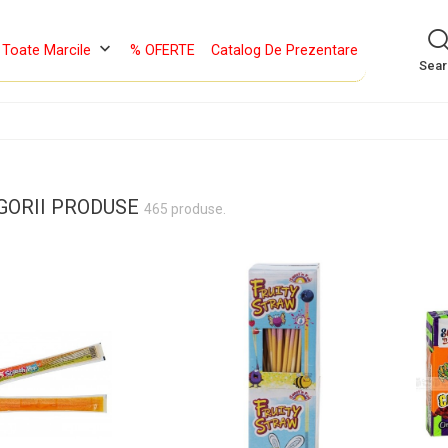
keyboard_arrow_down
Toate Marcile
% OFERTE
Catalog De Prezentare
Sea
GORII PRODUSE
465 produse.