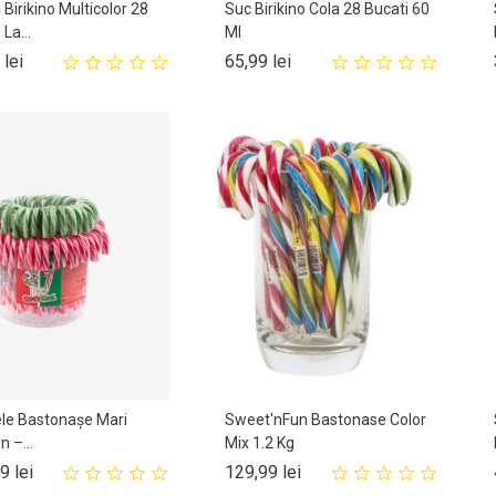
 Birikino Multicolor 28
Suc Birikino Cola 28 Bucati 60
La...
Ml
Pret
Pret
 lei
65,99 lei
le Bastonașe Mari
Sweet'nFun Bastonase Color
n –...
Mix 1.2 Kg
Pret
Pret
9 lei
129,99 lei