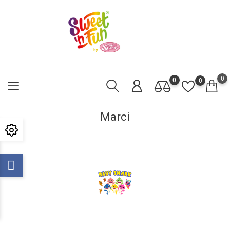
0
0
0
Marci