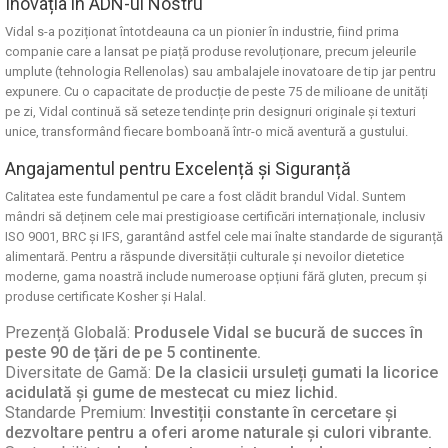
Inovația în ADN-ul Nostru
Vidal s-a poziționat întotdeauna ca un pionier în industrie, fiind prima
companie care a lansat pe piață produse revoluționare, precum jeleurile
umplute (tehnologia Rellenolas) sau ambalajele inovatoare de tip jar pentru
expunere. Cu o capacitate de producție de peste 75 de milioane de unități
pe zi, Vidal continuă să seteze tendințe prin designuri originale și texturi
unice, transformând fiecare bomboană într-o mică aventură a gustului.
Angajamentul pentru Excelență și Siguranță
Calitatea este fundamentul pe care a fost clădit brandul Vidal. Suntem
mândri să deținem cele mai prestigioase certificări internaționale, inclusiv
ISO 9001, BRC și IFS, garantând astfel cele mai înalte standarde de siguranță
alimentară. Pentru a răspunde diversității culturale și nevoilor dietetice
moderne, gama noastră include numeroase opțiuni
fără gluten
, precum și
produse certificate
Kosher
și
Halal
.
Prezență Globală:
Produsele Vidal se bucură de succes în
peste 90 de țări de pe 5 continente.
Diversitate de Gamă:
De la clasicii ursuleți gumati la licorice
acidulată și gume de mestecat cu miez lichid.
Standarde Premium:
Investiții constante în cercetare și
dezvoltare pentru a oferi arome naturale și culori vibrante.