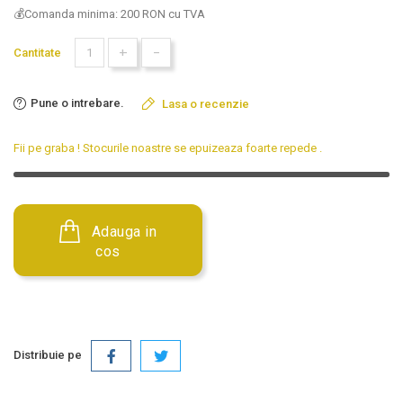
💰Comanda minima: 200 RON cu TVA
+
-
Cantitate
Pune o intrebare.
Lasa o recenzie
Fii pe graba ! Stocurile noastre se epuizeaza foarte repede
.
Adauga in
cos
Distribuie pe