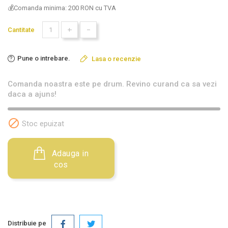
💰Comanda minima: 200 RON cu TVA
+
-
Cantitate
Pune o intrebare.
Lasa o recenzie
Comanda noastra este pe drum. Revino curand ca sa vezi
daca a ajuns!

Stoc epuizat
Adauga in
cos
Distribuie pe