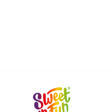
Sweet'nFun Jeleuri La Blister De...
Pret
88,99 lei