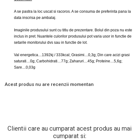
A se pastra la loc uscat si racoros. A se consuma de preferinta pana la
data inscrisa pe ambalaj.
Imaginile produsului sunt cu titlu de prezentare. Bolul din poza nu este
inclus in pret. Nuantele culorilor produsului pot varia usor in functie de
setarile monitorului dvs sau in functie de lot.
Val energetica....1392kj / 333kcal; Grasimi....0,3g; Din care acizi grasi
saturati....0g; Carbohidrati....77g; Zaharuri....45g; Proteine....5,6g;
Sare....0,03g
Acest produs nu are recenzii momentan
Clientii care au cumparat acest produs au mai
cumparat si: