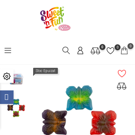
0
0
0
Stoc Epuizat