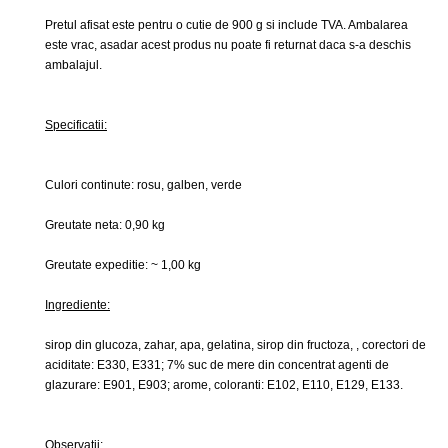
Pretul afisat este pentru o cutie de 900 g si include TVA. Ambalarea
este vrac, asadar acest produs nu poate fi returnat daca s-a deschis
ambalajul.
Specificatii:
Culori continute:
rosu
,
galben
,
verde
Greutate neta:
0,90 kg
Greutate expeditie:
~ 1,00 kg
Ingrediente:
sirop din glucoza, zahar, apa, gelatina, sirop din fructoza, , corectori de
aciditate: E330, E331; 7% suc de mere din concentrat agenti de
glazurare: E901, E903; arome, coloranti: E102, E110, E129, E133.
Observatii: