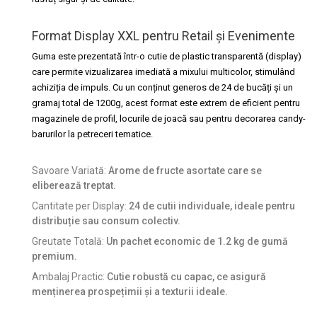
Format Display XXL pentru Retail și Evenimente
Guma este prezentată într-o cutie de plastic transparentă (display)
care permite vizualizarea imediată a mixului multicolor, stimulând
achiziția de impuls. Cu un conținut generos de 24 de bucăți și un
gramaj total de 1200g, acest format este extrem de eficient pentru
magazinele de profil, locurile de joacă sau pentru decorarea candy-
barurilor la petreceri tematice.
Savoare Variată:
Arome de fructe asortate care se
eliberează treptat.
Cantitate per Display:
24 de cutii individuale, ideale pentru
distribuție sau consum colectiv.
Greutate Totală:
Un pachet economic de 1.2 kg de gumă
premium.
Ambalaj Practic:
Cutie robustă cu capac, ce asigură
menținerea prospețimii și a texturii ideale.