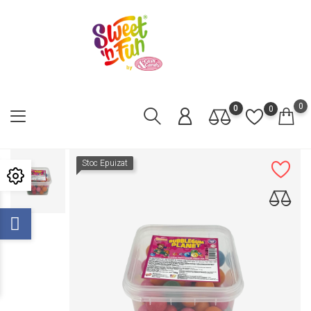
0
0
0
Stoc Epuizat