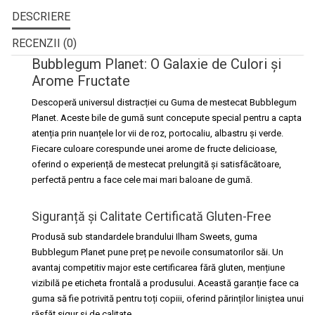
DESCRIERE
RECENZII (0)
Bubblegum Planet: O Galaxie de Culori și
Arome Fructate
Descoperă universul distracției cu
Guma de mestecat Bubblegum
Planet
. Aceste bile de gumă sunt concepute special pentru a capta
atenția prin nuanțele lor vii de roz, portocaliu, albastru și verde.
Fiecare culoare corespunde unei arome de fructe delicioase,
oferind o experiență de mestecat prelungită și satisfăcătoare,
perfectă pentru a face cele mai mari baloane de gumă.
Siguranță și Calitate Certificată Gluten-Free
Produsă sub standardele brandului Ilham Sweets, guma
Bubblegum Planet pune preț pe nevoile consumatorilor săi. Un
avantaj competitiv major este certificarea
fără gluten
, mențiune
vizibilă pe eticheta frontală a produsului. Această garanție face ca
guma să fie potrivită pentru toți copiii, oferind părinților liniștea unui
răsfăț sigur și de calitate.