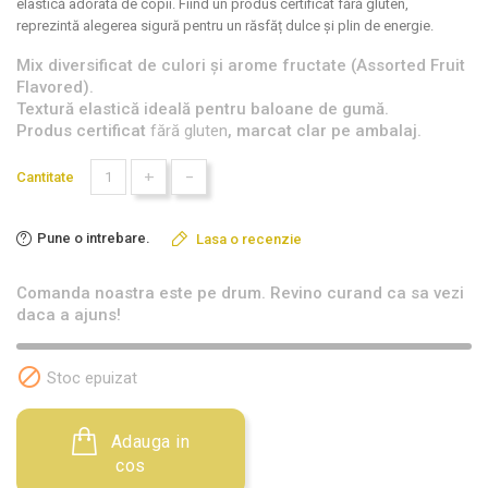
elastică adorată de copii. Fiind un produs certificat
fără gluten
,
reprezintă alegerea sigură pentru un răsfăț dulce și plin de energie.
Mix diversificat de culori și arome fructate (Assorted Fruit
Flavored).
Textură elastică ideală pentru baloane de gumă.
Produs certificat
fără gluten
, marcat clar pe ambalaj.
+
-
Cantitate
Pune o intrebare.
Lasa o recenzie
Comanda noastra este pe drum. Revino curand ca sa vezi
daca a ajuns!

Stoc epuizat
Adauga in
cos