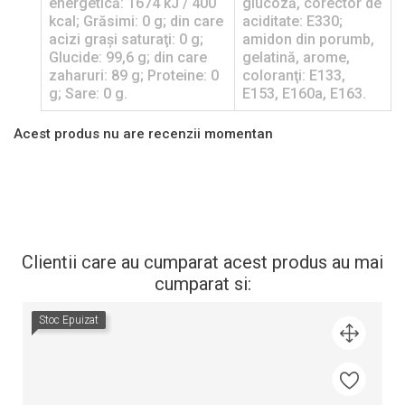
energetică: 1674 kJ / 400
glucoză, corector de
kcal; Grăsimi: 0 g; din care
aciditate: E330;
acizi graşi saturaţi: 0 g;
amidon din porumb,
Glucide: 99,6 g; din care
gelatină, arome,
zaharuri: 89 g; Proteine: 0
coloranţi: E133,
g; Sare: 0 g.
E153, E160a, E163.
Acest produs nu are recenzii momentan
Clientii care au cumparat acest produs au mai
cumparat si:
Stoc Epuizat