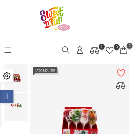
0
0
0
Stoc Epuizat