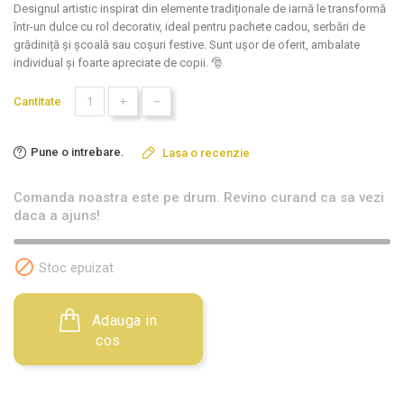
Designul artistic inspirat din elemente tradiționale de iarnă le transformă
într-un dulce cu rol decorativ, ideal pentru pachete cadou, serbări de
grădiniță și școală sau coșuri festive. Sunt ușor de oferit, ambalate
individual și foarte apreciate de copii. 🎅
+
-
Cantitate
Pune o intrebare.
Lasa o recenzie
Comanda noastra este pe drum. Revino curand ca sa vezi
daca a ajuns!

Stoc epuizat
Adauga in
cos