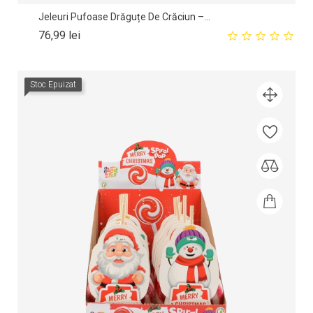
Jeleuri Pufoase Drăguțe De Crăciun –...
Pret
76,99 lei
Stoc Epuizat