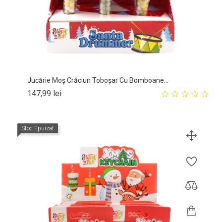
Jucărie Moș Crăciun Toboșar Cu Bomboane...
Pret
147,99 lei
Stoc Epuizat