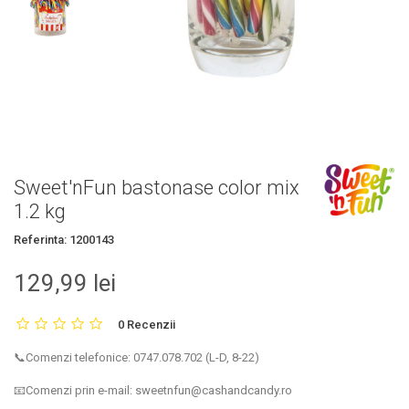
Sweet'nFun bastonase color mix
1.2 kg
Referinta:
1200143
129,99 lei
0 Recenzii
📞Comenzi telefonice: 0747.078.702 (L-D, 8-22)
📧Comenzi prin e-mail: sweetnfun@cashandcandy.ro