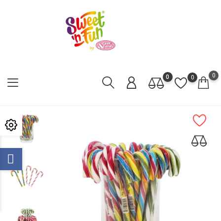
0
0
0