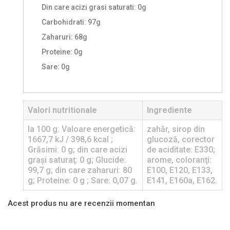
Din care acizi grasi saturati: 0g
Carbohidrati: 97g
Zaharuri: 68g
Proteine: 0g
Sare: 0g
Valori nutritionale
Ingrediente
la 100 g: Valoare energetică:
zahăr, sirop din
1667,7 kJ / 398,6 kcal ;
glucoză, corector
Grăsimi: 0 g; din care acizi
de aciditate: E330;
graşi saturaţ: 0 g; Glucide:
arome, coloranţi:
99,7 g; din care zaharuri: 80
E100, E120, E133,
g; Proteine: 0 g ; Sare: 0,07 g.
E141, E160a, E162.
Acest produs nu are recenzii momentan