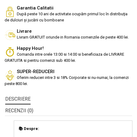
Garantia Calitatii
După peste 10 ani de activitate ocupăm primul loc în distribuţia
de dulciuri și jucării cu bomboane
Livrare
Livram GRATUIT oriunde in Romania comenzile de peste 400 lei.
Happy Hour!
Comanda intre orele 13:00 si 14:00 si beneficiaza de LIVRARE
GRATUITA si pentru comenzi sub 400 lei.
SUPER-REDUCERI
Oferim reduceri intre 3 si 18% Corporate si nu-numai, la comenzi
peste 800 lei.
DESCRIERE
RECENZII (0)
📚 Despre: