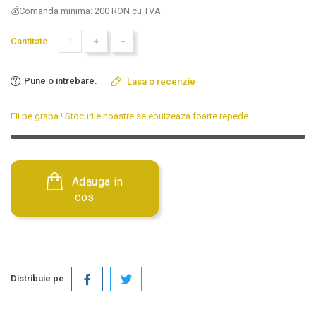
💰Comanda minima: 200 RON cu TVA
+
-
Cantitate
Pune o intrebare.
Lasa o recenzie
Fii pe graba ! Stocurile noastre se epuizeaza foarte repede
.
Adauga in
cos
Distribuie pe