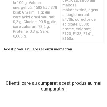
dextroză, sirop din
la 100 g: Valoare
maltoză,
energetică: 1582 kJ / 378
maltodextrină, agent
kcal; Grăsimi: 1 g; din
antiaglomerant:
care acizi graşi saturaţi:
E470b; corector de
0,2 g; Glucide: 90,5 g; din
aciditate: E330;
care zaharuri: 73,2 g;
arome, coloranţi:
Proteine: 0,3 g; Sare:
E120, E133, E141,
0,005 g.
E160a.
Acest produs nu are recenzii momentan
Clientii care au cumparat acest produs au mai
cumparat si: