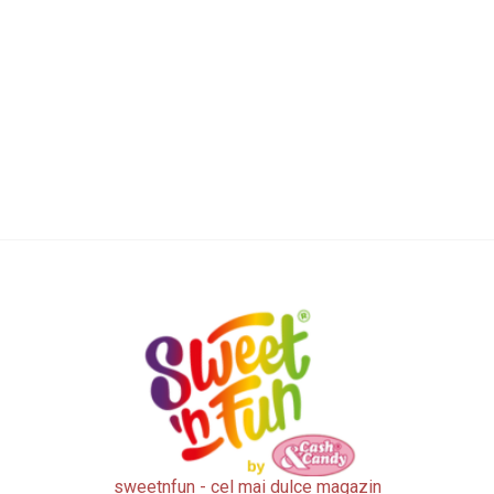
Popping Candy Paw Patrol Cu Comprimate –...
Pret
66,99 lei
sweetnfun - cel mai dulce magazin