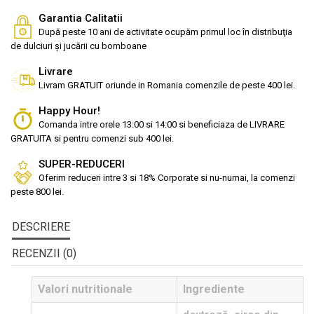
Garantia Calitatii
După peste 10 ani de activitate ocupăm primul loc în distribuţia
de dulciuri și jucării cu bomboane
Livrare
Livram GRATUIT oriunde in Romania comenzile de peste 400 lei.
Happy Hour!
Comanda intre orele 13:00 si 14:00 si beneficiaza de LIVRARE
GRATUITA si pentru comenzi sub 400 lei.
SUPER-REDUCERI
Oferim reduceri intre 3 si 18% Corporate si nu-numai, la comenzi
peste 800 lei.
DESCRIERE
RECENZII (0)
Valori nutritionale
Ingrediente