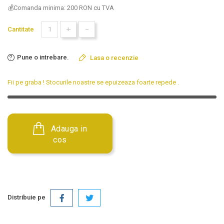
💰Comanda minima: 200 RON cu TVA
+
-
Cantitate
Pune o intrebare.
Lasa o recenzie
Fii pe graba ! Stocurile noastre se epuizeaza foarte repede
.
Adauga in
cos
Distribuie pe