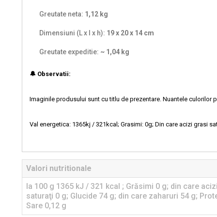
Greutate neta:
1,12 kg
Dimensiuni (L x l x h):
19 x 20 x 14 cm
Greutate expeditie:
~ 1,04 kg
🔔 Observatii:
Imaginile produsului sunt cu titlu de prezentare. Nuantele culorilor p
Val energetica: 1365kj / 321kcal; Grasimi: 0g; Din care acizi grasi sat
Valori nutritionale
la 100 g 1365 kJ / 321 kcal ; Grăsimi 0 g; din care aciz
saturaţi 0 g; Glucide 74 g; din care zaharuri 54 g; Prote
Sare 0,12 g