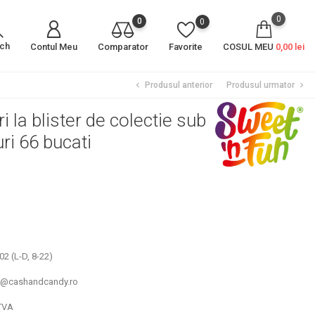
0
0
0
rch
Contul Meu
Comparator
Favorite
COSUL MEU
0,00 lei
Produsul anterior
Produsul urmator
chevron_left
chevron_right
i la blister de colectie sub
ri 66 bucati
2 (L-D, 8-22)
un@cashandcandy.ro
TVA