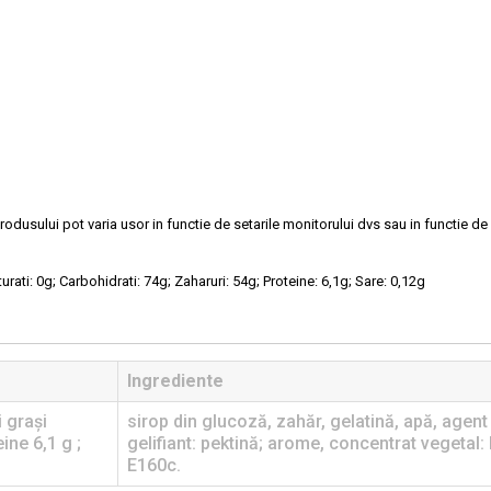
rodusului pot varia usor in functie de setarile monitorului dvs sau in functie de 
urati: 0g; Carbohidrati: 74g; Zaharuri: 54g; Proteine: 6,1g; Sare: 0,12g
Ingrediente
i graşi
sirop din glucoză, zahăr, gelatină, apă, agent 
ine 6,1 g ;
gelifiant: pektină; arome, concentrat vegetal:
E160c.