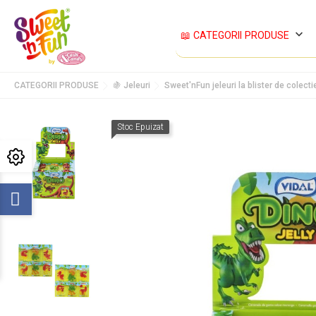
keyboard_arrow_down
📖 CATEGORII PRODUSE
CATEGORII PRODUSE
🍇 Jeleuri
Sweet'nFun jeleuri la blister de colect
Stoc Epuizat