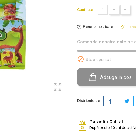
+
-
Cantitate
Pune o intrebare.
Lasa
Comanda noastra este pe d

Stoc epuizat
Adauga in cos
Distribuie pe
Garantia Calitatii
După peste 10 ani de activi