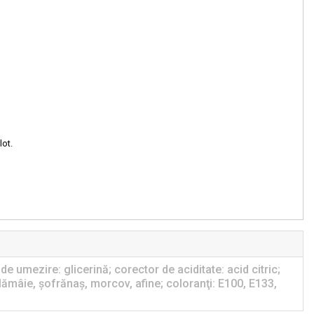
lot.
de umezire: glicerină; corector de aciditate: acid citric;
 lămâie, şofrănaş, morcov, afine; coloranţi: E100, E133,