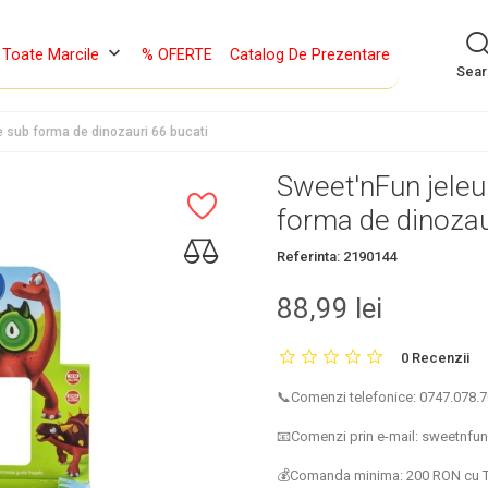
keyboard_arrow_down
Toate Marcile
% OFERTE
Catalog De Prezentare
Sea
ie sub forma de dinozauri 66 bucati
Sweet'nFun jeleur
forma de dinozau
Referinta:
2190144
88,99 lei
0 Recenzii
📞Comenzi telefonice: 0747.078.70
📧Comenzi prin e-mail: sweetnf
💰Comanda minima: 200 RON cu 