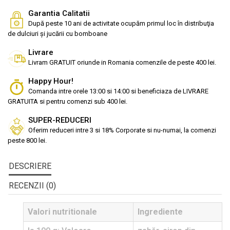
Garantia Calitatii
După peste 10 ani de activitate ocupăm primul loc în distribuţia
de dulciuri și jucării cu bomboane
Livrare
Livram GRATUIT oriunde in Romania comenzile de peste 400 lei.
Happy Hour!
Comanda intre orele 13:00 si 14:00 si beneficiaza de LIVRARE
GRATUITA si pentru comenzi sub 400 lei.
SUPER-REDUCERI
Oferim reduceri intre 3 si 18% Corporate si nu-numai, la comenzi
peste 800 lei.
DESCRIERE
RECENZII (0)
Valori nutritionale
Ingrediente