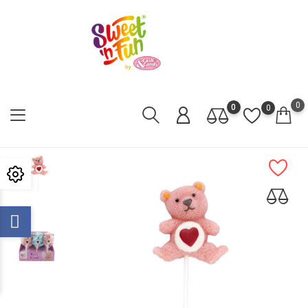
0
0
0