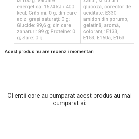
la 100 g: Valoare
zahăr, sirop din
energetică: 1674 kJ / 400
glucoză, corector de
kcal; Grăsimi: 0 g; din care
aciditate: E330;
acizi graşi saturaţi: 0 g;
amidon din porumb,
Glucide: 99,6 g; din care
gelatină, aromă,
zaharuri: 89 g; Proteine: 0
coloranţi: E133,
g; Sare: 0 g.
E153, E160a, E163.
Acest produs nu are recenzii momentan
Clientii care au cumparat acest produs au mai
cumparat si: