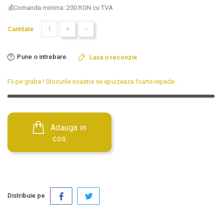
💰Comanda minima: 200 RON cu TVA
+
-
Cantitate
Pune o intrebare.
Lasa o recenzie
Fii pe graba ! Stocurile noastre se epuizeaza foarte repede
.
Adauga in
cos
Distribuie pe