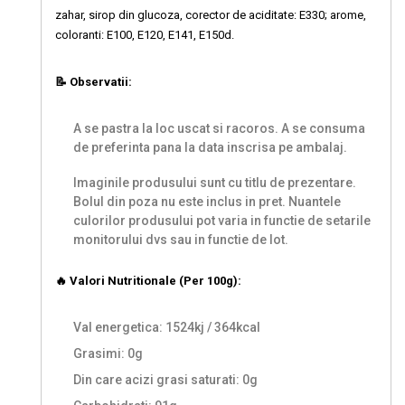
zahar, sirop din glucoza, corector de aciditate: E330; arome,
coloranti: E100, E120, E141, E150d.
📝 Observatii:
A se pastra la loc uscat si racoros. A se consuma
de preferinta pana la data inscrisa pe ambalaj.
Imaginile produsului sunt cu titlu de prezentare.
Bolul din poza nu este inclus in pret. Nuantele
culorilor produsului pot varia in functie de setarile
monitorului dvs sau in functie de lot.
🔥 Valori Nutritionale (Per 100g):
Val energetica: 1524kj / 364kcal
Grasimi: 0g
Din care acizi grasi saturati: 0g