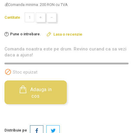
💰Comanda minima: 200 RON cu TVA
+
-
Cantitate
Pune o intrebare.
Lasa o recenzie
Comanda noastra este pe drum. Revino curand ca sa vezi
daca a ajuns!

Stoc epuizat
Adauga in
cos
Distribuie pe