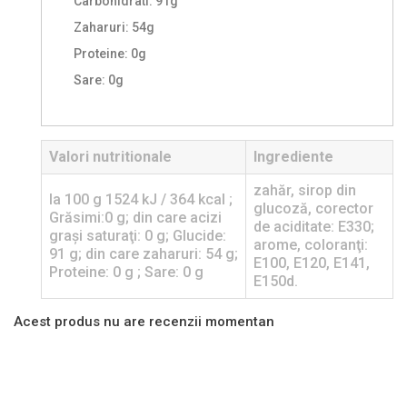
Carbohidrati: 91g
Zaharuri: 54g
Proteine: 0g
Sare: 0g
Valori nutritionale
Ingrediente
zahăr, sirop din
la 100 g 1524 kJ / 364 kcal ;
glucoză, corector
Grăsimi:0 g; din care acizi
de aciditate: E330;
graşi saturaţi: 0 g; Glucide:
arome, coloranţi:
91 g; din care zaharuri: 54 g;
E100, E120, E141,
Proteine: 0 g ; Sare: 0 g
E150d.
Acest produs nu are recenzii momentan