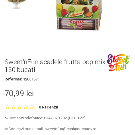
Sweet'nFun acadele frutta pop mix
150 bucati
Referinta:
1200157
70,99 lei
0 Recenzii
📞Comenzi telefonice: 0747.078.702 (L-D, 8-22)
📧Comenzi prin e-mail: sweetnfun@cashandcandy.ro