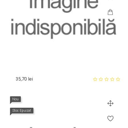
Pret
35,70 lei
Nou
Stoc Epuizat