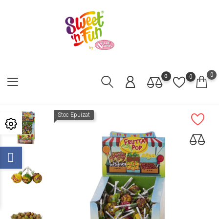
0
0
0
Stoc Epuizat