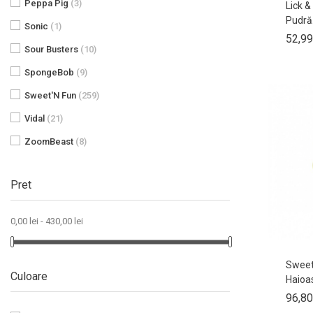
Peppa Pig
(3)
Lick &
Pudră.
Sonic
(1)
52,99
Sour Busters
(10)
SpongeBob
(9)
Sweet'N Fun
(259)
Vidal
(21)
ZoomBeast
(8)
Pret
0,00 lei - 430,00 lei
Sweet
Culoare
Haioas
96,80