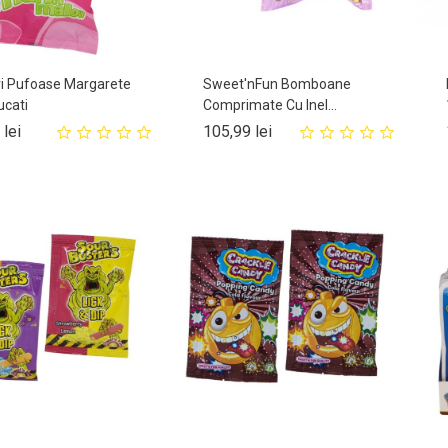
ri Pufoase Margarete
Sweet'nFun Bomboane
ucati
Comprimate Cu Inel...
Pret
Pret
 lei
105,99 lei