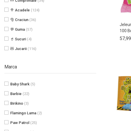
🍬 Comprimate
(34)
🍭 Acadele
(124)
🎅 Craciun
(36)
Jeleu
💬 Guma
(57)
100 B
57,99
🥤 Sucuri
(4)
🧸 Jucarii
(116)
Marca
Baby Shark
(5)
Barbie
(22)
Birikino
(3)
Flamingo Lama
(2)
Paw Patrol
(25)