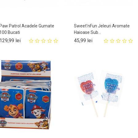
Paw Patrol Acadele Gumate
Sweet'nFun Jeleuri Aromate
100 Bucati
Haioase Sub...
Pret
Pret
129,99 lei
45,99 lei