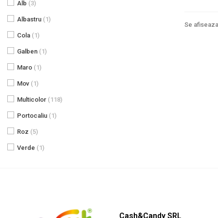
Alb
(3)
Albastru
(1)
Se afiseaza
Cola
(1)
Galben
(1)
Maro
(1)
Mov
(1)
Multicolor
(118)
Portocaliu
(1)
Roz
(5)
Verde
(1)
Cash&Candy SRL