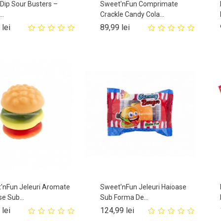
 Dip Sour Busters –
Sweet'nFun Comprimate
..
Crackle Candy Cola...
Pret
Pret
 lei
89,99 lei
'nFun Jeleuri Aromate
Sweet'nFun Jeleuri Haioase
e Sub...
Sub Forma De...
Pret
Pret
 lei
124,99 lei