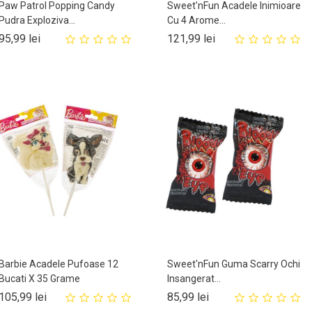
Paw Patrol Popping Candy
Sweet'nFun Acadele Inimioare
Pudra Exploziva...
Cu 4 Arome...
Pret
Pret
95,99 lei
121,99 lei
Barbie Acadele Pufoase 12
Sweet'nFun Guma Scarry Ochi
Bucati X 35 Grame
Insangerat...
Pret
Pret
105,99 lei
85,99 lei