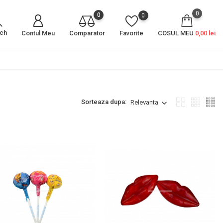
0
0
0
rch
Contul Meu
Comparator
Favorite
COSUL MEU
0,00 lei
Sorteaza dupa:
Relevanta