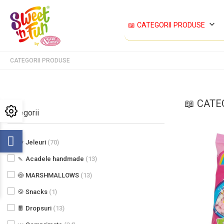
keyboard_arrow_down
📖 CATEGORII PRODUSE
CATEGORII PRODUSE
📖 CATE
Categorii
🍇 Jeleuri
(70)
🍡 Acadele handmade
(13)
🍥 MARSHMALLOWS
(13)
🍪 Snacks
(1)
🍫 Dropsuri
(13)