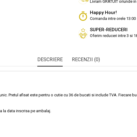
Livram GRATUIT oriunde in
Happy Hour!
Comanda intre orele 13:00 
SUPER-REDUCERI
Oferim reduceri intre 3 si 
DESCRIERE
RECENZII (0)
 unic. Pretul afisat este pentru o cutie cu 36 de bucati si include TVA. Fiecare
a la data inscrisa pe ambalaj.