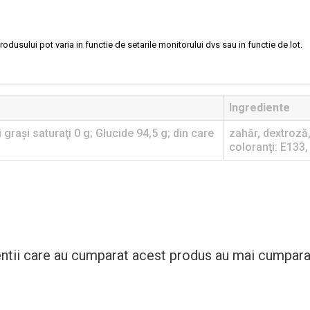
rodusului pot varia in functie de setarile monitorului dvs sau in functie de lot.
Ingrediente
 graşi saturaţi 0 g; Glucide 94,5 g; din care
zahăr, dextroză,
coloranţi: E133
entii care au cumparat acest produs au mai cumparat