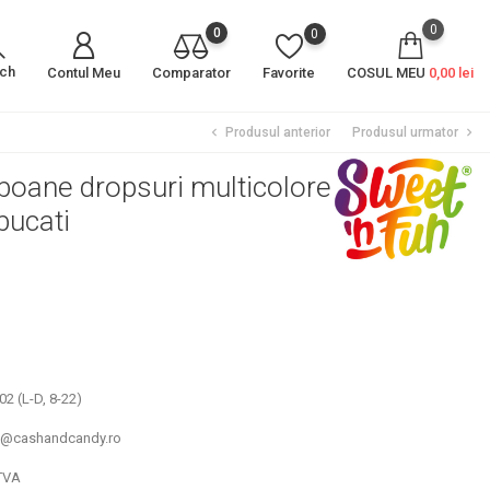
0
0
0
rch
Contul Meu
Comparator
Favorite
COSUL MEU
0,00 lei
Produsul anterior
Produsul urmator
chevron_left
chevron_right
oane dropsuri multicolore
bucati
2 (L-D, 8-22)
un@cashandcandy.ro
TVA