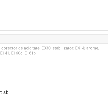
 corector de aciditate: E330; stabilizator: E414; arome,
, E141, E160c, E161b
 si: