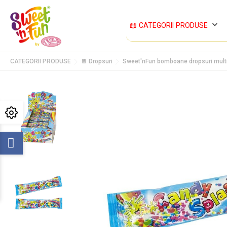
keyboard_arrow_down
📖 CATEGORII PRODUSE
CATEGORII PRODUSE
🍫 Dropsuri
Sweet'nFun bomboane dropsuri multi