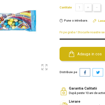
+
-
Cantitate
Pune o intrebare.
Lasa
Fii pe graba ! Stocurile noastre 
Adauga in cos
Distribuie pe
Garantia Calitatii
După peste 10 ani de activi
Livrare