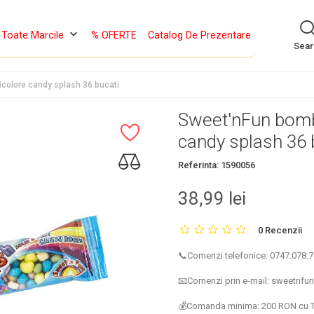
keyboard_arrow_down
Toate Marcile
% OFERTE
Catalog De Prezentare
Sea
colore candy splash 36 bucati
Sweet'nFun bomb
candy splash 36 
Referinta:
1590056
38,99 lei
0 Recenzii
📞Comenzi telefonice: 0747.078.70
📧Comenzi prin e-mail: sweetnf
💰Comanda minima: 200 RON cu 