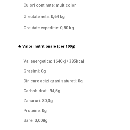
Culori continute:
multicolor
Greutate neta:
0,64 kg
Greutate expeditie:
0,80 kg
🔥 Valori nutritionale (per 100g):
Val energetica:
1640kj / 385kcal
Grasimi:
0g
Din care acizi grasi saturati:
0g
Carbohidrati:
94,5g
Zaharuri:
80,3g
Proteine:
0g
Sare:
0,008g