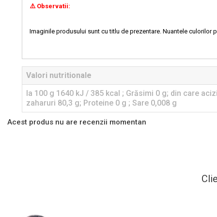
⚠️ Observatii:
Imaginile produsului sunt cu titlu de prezentare. Nuantele culorilor p
Valori nutritionale
la 100 g 1640 kJ / 385 kcal ; Grăsimi 0 g; din care acizi
zaharuri 80,3 g; Proteine 0 g ; Sare 0,008 g
Acest produs nu are recenzii momentan
Cli