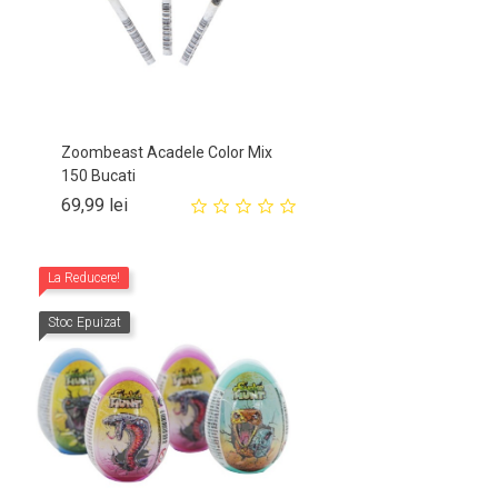
Zoombeast Acadele Color Mix
150 Bucati
Pret
69,99 lei
La Reducere!
Stoc Epuizat