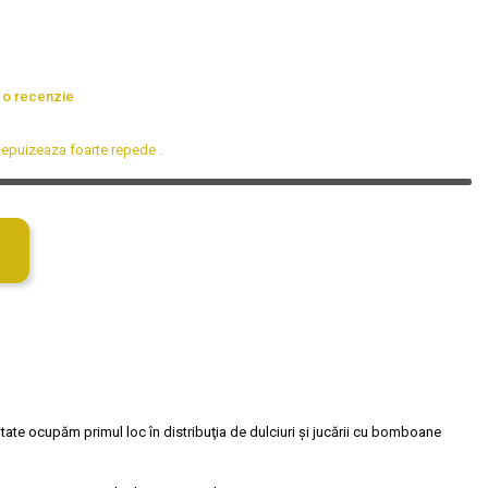
 o recenzie
se epuizeaza foarte repede
.
tate ocupăm primul loc în distribuţia de dulciuri și jucării cu bomboane