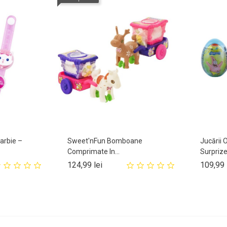
arbie –
Sweet'nFun Bomboane
Jucării
Comprimate In...
Surprize.
Pret
124,99 lei
109,99 