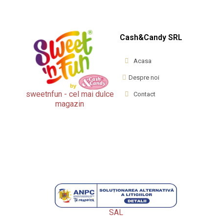
Cash&Candy SRL
Acasa
Despre noi
sweetnfun - cel mai dulce
Contact
magazin
SAL