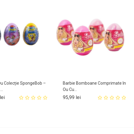
 Ou Colecție SpongeBob –
Barbie Bomboane Comprimate In
..
Ou Cu...
Pret
Pret
lei
95,99 lei