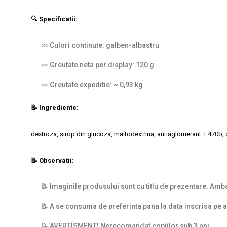
🔍 Specificatii:
🍬 Culori continute: galben-albastru
🍬 Greutate neta per display: 120 g
🍬 Greutate expeditie: ~ 0,93 kg
📝 Ingrediente:
dextroza, sirop din glucoza, maltodextrina, antiaglomerant: E470b; c
📝 Observatii:
📝 Imaginile produsului sunt cu titlu de prezentare. Ambal
📝 A se consuma de preferinta pana la data inscrisa pe 
📝 AVERTISMENT! Nerecomandat copiilor sub 3 ani.