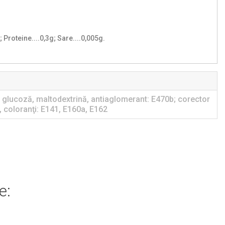
; Proteine....0,3g; Sare....0,005g.
n glucoză, maltodextrină, antiaglomerant: E470b; corector
, coloranţi: E141, E160a, E162
e: