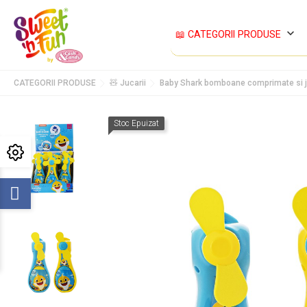
keyboard_arrow_down
📖 CATEGORII PRODUSE
CATEGORII PRODUSE
🧸 Jucarii
Baby Shark bomboane comprimate si juc
Stoc Epuizat