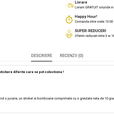
Livrare
Livram GRATUIT oriunde in
Happy Hour!
Comanda intre orele 13:00 
SUPER-REDUCERI
Oferim reduceri intre 3 si 
DESCRIERE
RECENZII (0)
tickere diferite care se pot colectiona !
uzand o jucarie, un sticker si bomboane comprimate cu o greutate neta de 10 gr