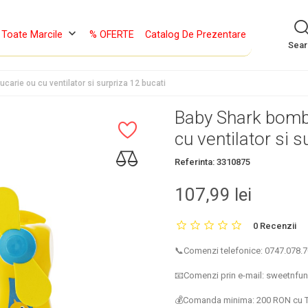
keyboard_arrow_down
Toate Marcile
% OFERTE
Catalog De Prezentare
Sea
arie ou cu ventilator si surpriza 12 bucati
Baby Shark bomb
cu ventilator si s
Referinta:
3310875
107,99 lei
0 Recenzii
📞Comenzi telefonice: 0747.078.70
📧Comenzi prin e-mail: sweetnf
💰Comanda minima: 200 RON cu 