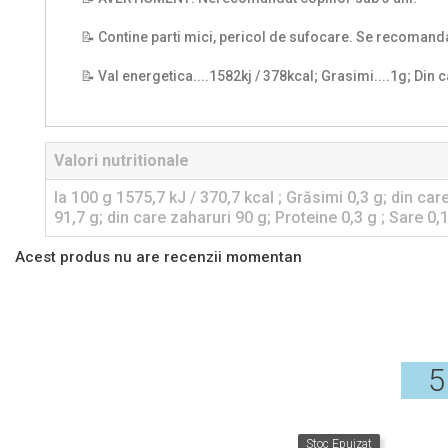
📝 Contine parti mici, pericol de sufocare. Se recomand
📝 Val energetica....1582kj / 378kcal; Grasimi....1g; Din ca
Valori nutritionale
la 100 g 1575,7 kJ / 370,7 kcal ; Grăsimi 0,3 g; din care
91,7 g; din care zaharuri 90 g; Proteine 0,3 g ; Sare 0,
Acest produs nu are recenzii momentan
5
Stoc Epuizat