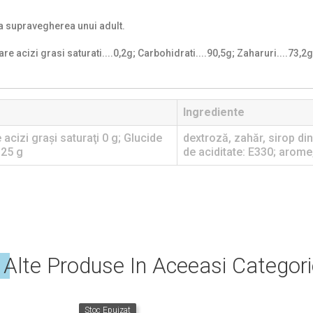
a supravegherea unui adult.
re acizi grasi saturati....0,2g; Carbohidrati....90,5g; Zaharuri....73,2g
Ingrediente
 acizi graşi saturaţi 0 g; Glucide
dextroză, zahăr, sirop di
125 g
de aciditate: E330; arome
 Alte Produse In Aceeasi Categori
Stoc Epuizat