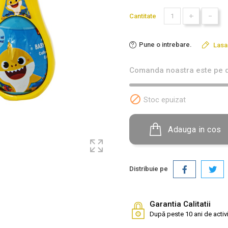
+
-
Cantitate
Pune o intrebare.
Lasa
Comanda noastra este pe d

Stoc epuizat
Adauga in cos
Distribuie pe
Garantia Calitatii
După peste 10 ani de activi