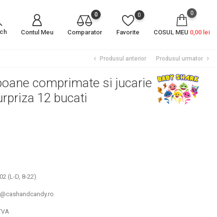
0
0
0
rch
Contul Meu
Comparator
Favorite
COSUL MEU
0,00 lei
Produsul anterior
Produsul urmator
chevron_left
chevron_right
oane comprimate si jucarie ou
urpriza 12 bucati
2 (L-D, 8-22)
un@cashandcandy.ro
TVA