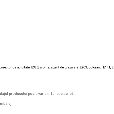
orector de aciditate: E330; arome, agent de glazurare: E903; coloranti: E141, 
ajul produsului poate varia in functie de lot.
ambalaj.