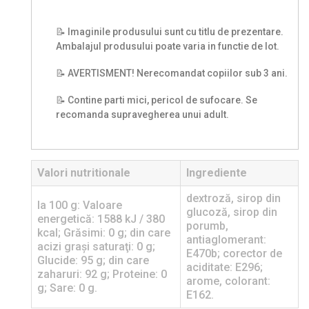
📝 Imaginile produsului sunt cu titlu de prezentare.
Ambalajul produsului poate varia in functie de lot.
📝 AVERTISMENT! Nerecomandat copiilor sub 3 ani.
📝 Contine parti mici, pericol de sufocare. Se
recomanda supravegherea unui adult.
Valori nutritionale
Ingrediente
dextroză, sirop din
la 100 g: Valoare
glucoză, sirop din
energetică: 1588 kJ / 380
porumb,
kcal; Grăsimi: 0 g; din care
antiaglomerant:
acizi graşi saturaţi: 0 g;
E470b; corector de
Glucide: 95 g; din care
aciditate: E296;
zaharuri: 92 g; Proteine: 0
arome, colorant:
g; Sare: 0 g.
E162.