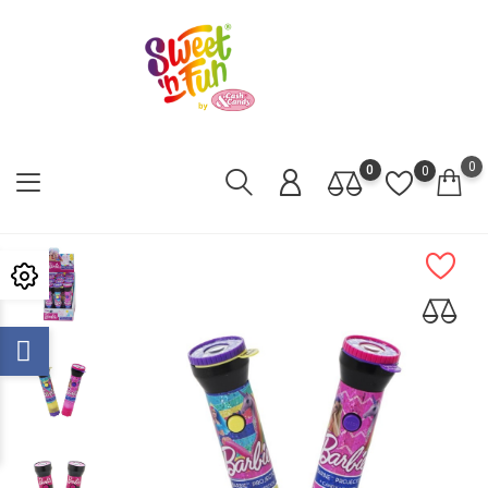
0
0
0