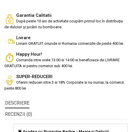
Garantia Calitatii
După peste 10 ani de activitate ocupăm primul loc în distribuţia
de dulciuri și jucării cu bomboane
Livrare
Livram GRATUIT oriunde in Romania comenzile de peste 400 lei.
Happy Hour!
Comanda intre orele 13:00 si 14:00 si beneficiaza de LIVRARE
GRATUITA si pentru comenzi sub 400 lei.
SUPER-REDUCERI
Oferim reduceri intre 3 si 18% Corporate si nu-numai, la comenzi
peste 800 lei.
DESCRIERE
RECENZII (0)
🌟 Acadea cu Proiector Barbie - Magie și Delicii!