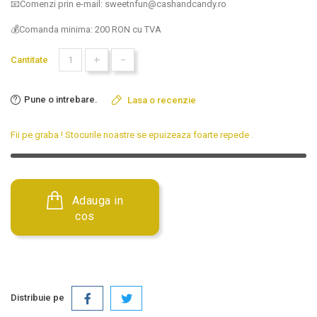
📧Comenzi prin e-mail: sweetnfun@cashandcandy.ro
💰Comanda minima: 200 RON cu TVA
+
-
Cantitate
Pune o intrebare.
Lasa o recenzie
Fii pe graba ! Stocurile noastre se epuizeaza foarte repede
.
Adauga in
cos
Distribuie pe