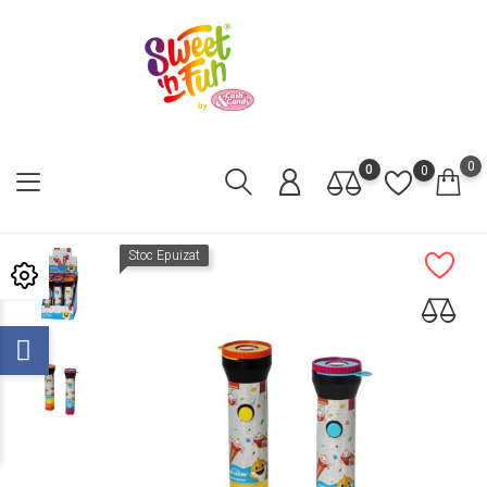
0
0
0
Stoc Epuizat