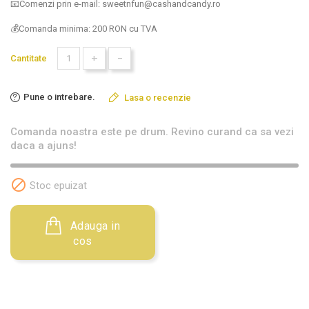
📧Comenzi prin e-mail: sweetnfun@cashandcandy.ro
💰Comanda minima: 200 RON cu TVA
+
-
Cantitate
Pune o intrebare.
Lasa o recenzie
Comanda noastra este pe drum. Revino curand ca sa vezi
daca a ajuns!

Stoc epuizat
Adauga in
cos