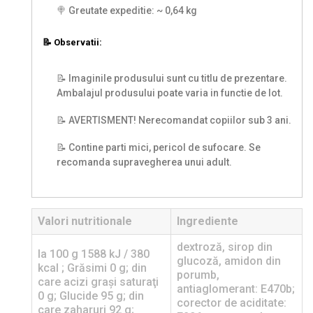
🍭 Greutate expeditie: ~ 0,64 kg
📝 Observatii:
📝 Imaginile produsului sunt cu titlu de prezentare.
Ambalajul produsului poate varia in functie de lot.
📝 AVERTISMENT! Nerecomandat copiilor sub 3 ani.
📝 Contine parti mici, pericol de sufocare. Se
recomanda supravegherea unui adult.
Valori nutritionale
Ingrediente
dextroză, sirop din
la 100 g 1588 kJ / 380
glucoză, amidon din
kcal ; Grăsimi 0 g; din
porumb,
care acizi graşi saturaţi
antiaglomerant: E470b;
0 g; Glucide 95 g; din
corector de aciditate:
care zaharuri 92 g;