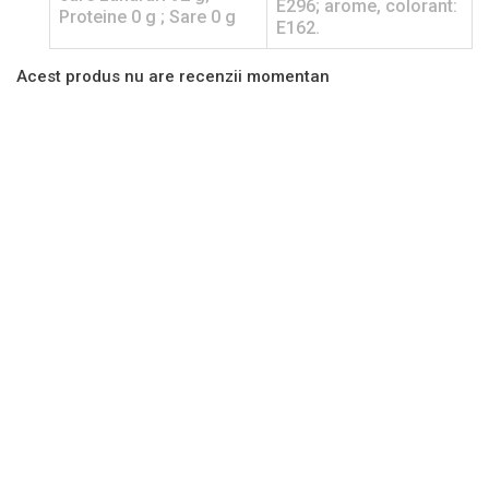
E296; arome, colorant:
Proteine 0 g ; Sare 0 g
E162.
Acest produs nu are recenzii momentan
Stoc Epuizat