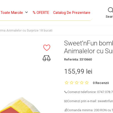
keyboard_arrow_down
Toate Marcile
% OFERTE
Catalog De Prezentare
Sea
a Animalelor cu Surprize 18 bucati
Sweet'nFun bom
Animalelor cu Sur
Referinta:
3310660
155,99 lei
0 Recenzii
📞Comenzi telefonice: 0747.078.70
📧Comenzi prin e-mail: sweetnf
💰Comanda minima: 200 RON cu 