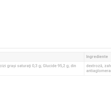
Ingrediente
izi graşi saturaţi 0,3 g; Glucide 95,2 g; din
dextroză, zah
antiaglomeran