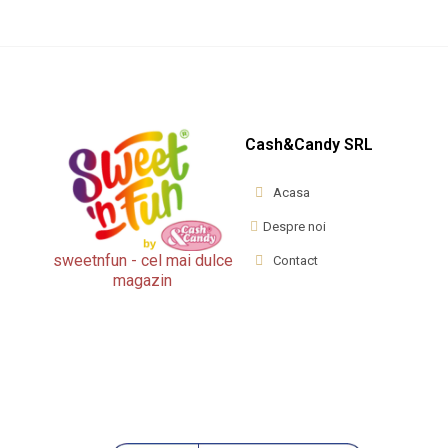
Cash&Candy SRL
Acasa
Despre noi
sweetnfun - cel mai dulce
Contact
magazin