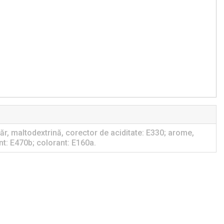
ăr, maltodextrină, corector de aciditate: E330; arome,
t: E470b; colorant: E160a.