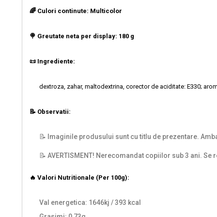
🌈 Culori continute: Multicolor
🍭 Greutate neta per display: 180 g
📜 Ingrediente:
dextroza, zahar, maltodextrina, corector de aciditate: E330; aro
📝 Observatii:
📝 Imaginile produsului sunt cu titlu de prezentare. Ambal
📝 AVERTISMENT! Nerecomandat copiilor sub 3 ani. Se 
🔥 Valori Nutritionale (Per 100g):
Val energetica: 1646kj / 393 kcal
Grasimi: 0,73g