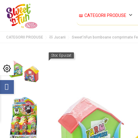
keyboard_arrow_down
📖 CATEGORII PRODUSE
CATEGORII PRODUSE
🧸 Jucarii
Sweet'nFun bomboane comprimate Ferm
Stoc Epuizat