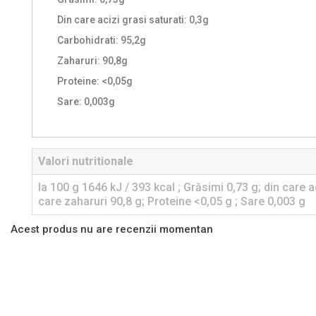
Din care acizi grasi saturati: 0,3g
Carbohidrati: 95,2g
Zaharuri: 90,8g
Proteine: <0,05g
Sare: 0,003g
Valori nutritionale
la 100 g 1646 kJ / 393 kcal ; Grăsimi 0,73 g; din care ac
care zaharuri 90,8 g; Proteine <0,05 g ; Sare 0,003 g
Acest produs nu are recenzii momentan