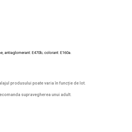
me, antiaglomerant: E470b; colorant: E160a.
ajul produsului poate varia în funcție de lot.
recomanda supravegherea unui adult.