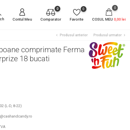
0
0
0
rch
Contul Meu
Comparator
Favorite
COSUL MEU
0,00 lei
Produsul anterior
Produsul urmator
chevron_left
chevron_right
boane comprimate Ferma
prize 18 bucati
2 (L-D, 8-22)
un@cashandcandy.ro
TVA