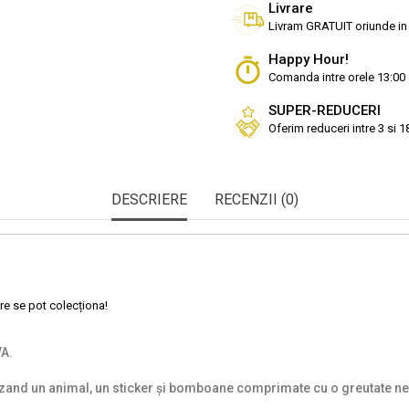
Livrare
Livram GRATUIT oriunde in
Happy Hour!
Comanda intre orele 13:00 
SUPER-REDUCERI
Oferim reduceri intre 3 si 
DESCRIERE
RECENZII (0)
re se pot colecționa!
VA.
luzand un animal, un sticker și bomboane comprimate cu o greutate n