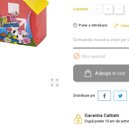
+
-
Cantitate
Pune o intrebare.
Lasa
Comanda noastra este pe d

Stoc epuizat
Adauga in cos
Distribuie pe
Garantia Calitatii
După peste 10 ani de activi