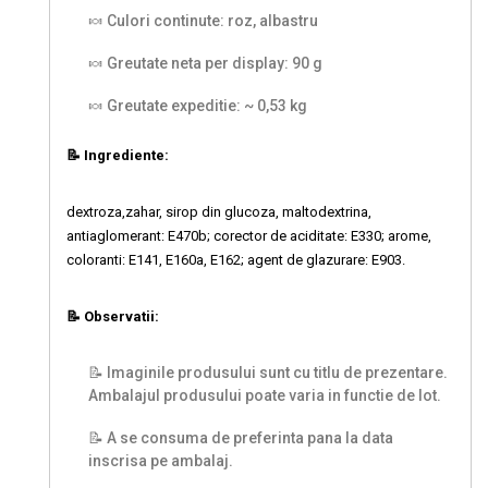
🍬 Culori continute: roz, albastru
🍬 Greutate neta per display: 90 g
🍬 Greutate expeditie: ~ 0,53 kg
📝 Ingrediente:
dextroza,zahar, sirop din glucoza, maltodextrina,
antiaglomerant: E470b; corector de aciditate: E330; arome,
coloranti: E141, E160a, E162; agent de glazurare: E903.
📝 Observatii:
📝 Imaginile produsului sunt cu titlu de prezentare.
Ambalajul produsului poate varia in functie de lot.
📝 A se consuma de preferinta pana la data
inscrisa pe ambalaj.