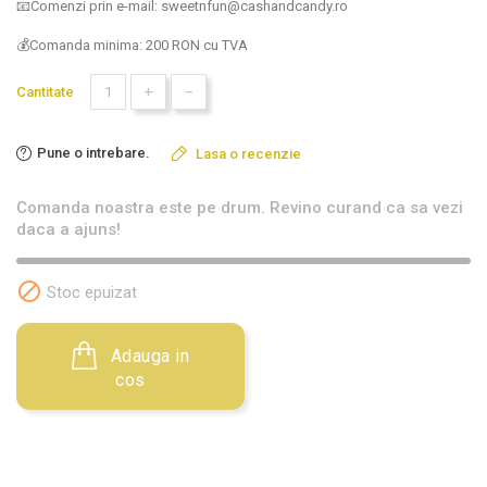
📧Comenzi prin e-mail: sweetnfun@cashandcandy.ro
💰Comanda minima: 200 RON cu TVA
+
-
Cantitate
Pune o intrebare.
Lasa o recenzie
Comanda noastra este pe drum. Revino curand ca sa vezi
daca a ajuns!

Stoc epuizat
Adauga in
cos