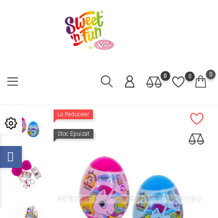
0
0
0
La Reducere!
Stoc Epuizat