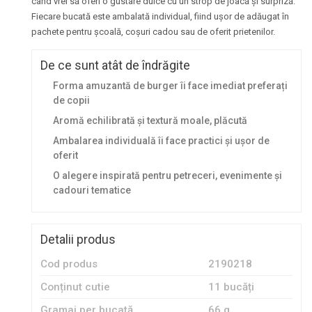
când vrei să oferi o gustare dulce cu un strop de joacă și surpriză.
Fiecare bucată este ambalată individual, fiind ușor de adăugat în
pachete pentru școală, coșuri cadou sau de oferit prietenilor.
De ce sunt atât de îndrăgite
Forma amuzantă de burger îi face imediat preferați
de copii
Aromă echilibrată și textură moale, plăcută
Ambalarea individuală îi face practici și ușor de
oferit
O alegere inspirată pentru petreceri, evenimente și
cadouri tematice
Detalii produs
Cod produs
2190218
Conținut cutie
11 bucăți
Gramaj per bucată
66 g