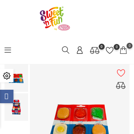
0
0
0