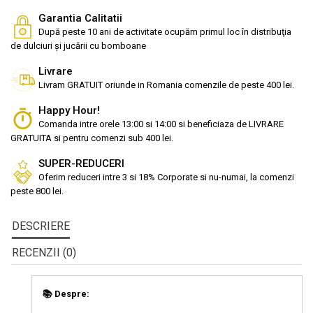
Garantia Calitatii
După peste 10 ani de activitate ocupăm primul loc în distribuţia
de dulciuri și jucării cu bomboane
Livrare
Livram GRATUIT oriunde in Romania comenzile de peste 400 lei.
Happy Hour!
Comanda intre orele 13:00 si 14:00 si beneficiaza de LIVRARE
GRATUITA si pentru comenzi sub 400 lei.
SUPER-REDUCERI
Oferim reduceri intre 3 si 18% Corporate si nu-numai, la comenzi
peste 800 lei.
DESCRIERE
RECENZII (0)
📚 Despre: