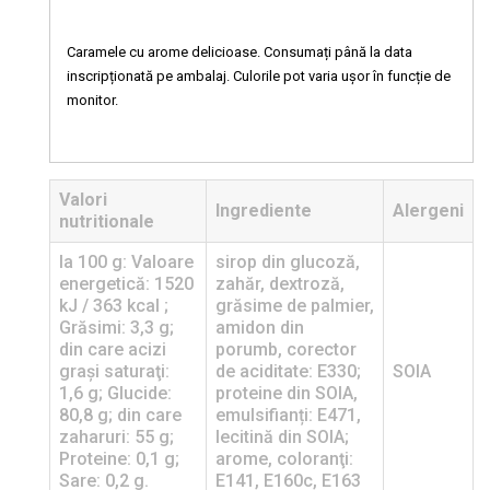
Caramele cu arome delicioase. Consumați până la data
inscripționată pe ambalaj. Culorile pot varia ușor în funcție de
monitor.
Valori
Ingrediente
Alergeni
nutritionale
la 100 g: Valoare
sirop din glucoză,
energetică: 1520
zahăr, dextroză,
kJ / 363 kcal ;
grăsime de palmier,
Grăsimi: 3,3 g;
amidon din
din care acizi
porumb, corector
graşi saturaţi:
de aciditate: E330;
SOIA
1,6 g; Glucide:
proteine din SOIA,
80,8 g; din care
emulsifianți: E471,
zaharuri: 55 g;
lecitină din SOIA;
Proteine: 0,1 g;
arome, coloranţi:
Sare: 0,2 g.
E141, E160c, E163