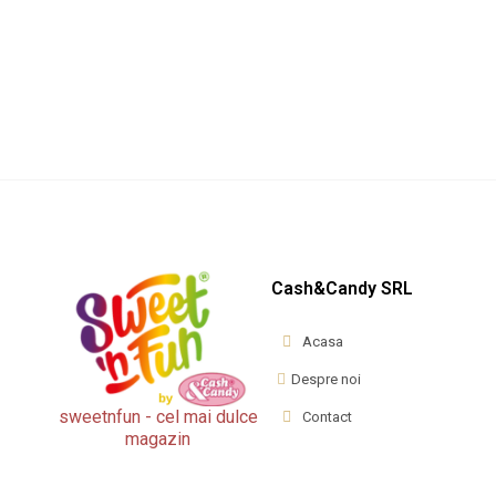
Sweet'nFun Acadele Hand-Made
Acadele Art Crăciun 
Bastonase 3...
Festiv...
Pret
Pret
399,99 lei
163,99 lei
Cash&Candy SRL
Acasa
Despre noi
sweetnfun - cel mai dulce
Contact
magazin