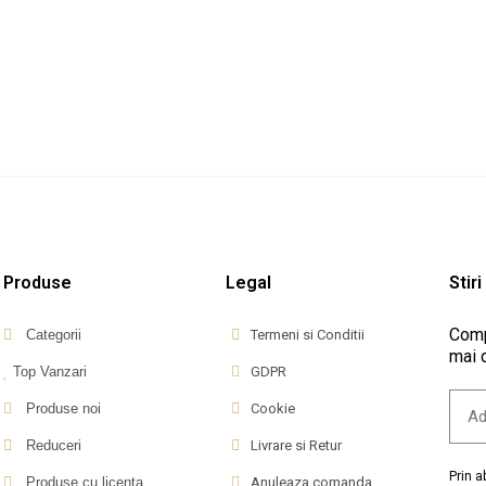
– Lollipop
Dulciuri Pix Spray De Crăciun – 2
Acadele
În 1,...
–...
Pret
100,99 lei
211,99 
Produse
Legal
Stiri
Comp
Categorii
Termeni si Conditii
mai d
Top Vanzari
GDPR
Produse noi
Cookie
Reduceri
Livrare si Retur
Prin 
Produse cu licenta
Anuleaza comanda