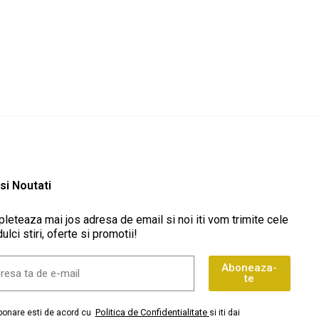
 Bastonașe Mari Crăciun
Sweet'Fun Jeleuri Stick Craciun
Pret
146,40 lei
Pret
lei
 si Noutati
leteaza mai jos adresa de email si noi iti vom trimite cele
ulci stiri, oferte si promotii!
Aboneaza-
te
Politica de Confidentialitate
abonare esti de acord cu
si iti dai