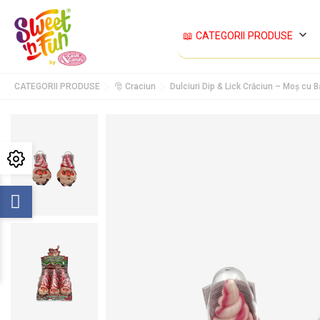
keyboard_arrow_down
📖 CATEGORII PRODUSE
CATEGORII PRODUSE
🎅 Craciun
Dulciuri Dip & Lick Crăciun – Moș cu B