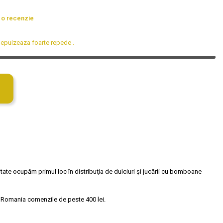
 o recenzie
se epuizeaza foarte repede
.
tate ocupăm primul loc în distribuţia de dulciuri și jucării cu bomboane
 Romania comenzile de peste 400 lei.