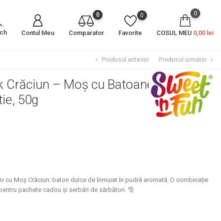
0
0
0
rch
Contul Meu
Comparator
Favorite
COSUL MEU
0,00 lei
Produsul anterior
Produsul urmator
chevron_left
chevron_right
ick Crăciun – Moș cu Batoane
tie, 50g
stiv cu Moș Crăciun: baton dulce de înmuiat în pudră aromată. O combinație
ă pentru pachete cadou și serbări de sărbători. 🎅