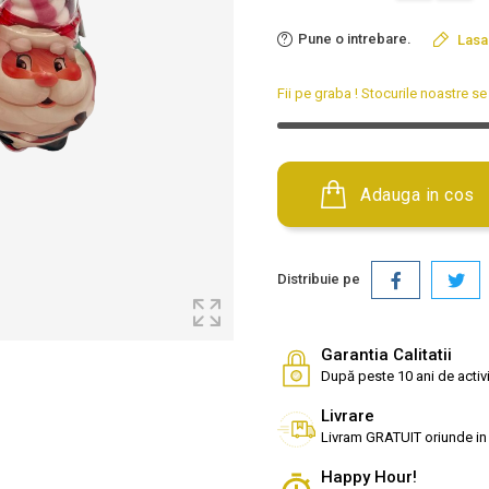
Pune o intrebare.
Lasa
Fii pe graba ! Stocurile noastre 
Adauga in cos
Distribuie pe
Garantia Calitatii
După peste 10 ani de activi
Livrare
Livram GRATUIT oriunde in
Happy Hour!