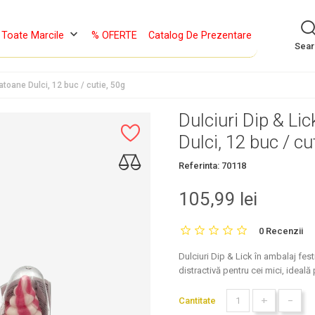
keyboard_arrow_down
Toate Marcile
% OFERTE
Catalog De Prezentare
Sea
atoane Dulci, 12 buc / cutie, 50g
Dulciuri Dip & L
Dulci, 12 buc / cu
Referinta:
70118
105,99 lei
0 Recenzii
Dulciuri Dip & Lick în ambalaj fe
distractivă pentru cei mici, ideal
+
-
Cantitate