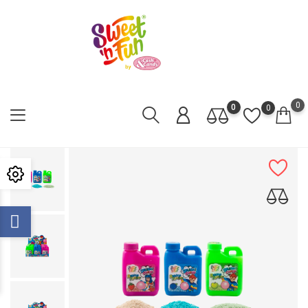
0
0
0