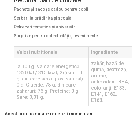
Pachete și sacoșe cadou pentru copii
Serbări la grădiniță și școală
Petreceri tematice și aniversări
Surprize pentru colectivități și evenimente
Valori nutritionale
Ingrediente
zahăr, bază de
la 100 g: Valoare energetică:
gumă, dextroză,
1320 kJ / 315 kcal; Grăsimi: 0
arome,
g; din care acizi graşi saturaţi:
antioxidant: BHA;
0 g; Glucide: 78 g; din care
coloranți: E133,
zaharuri: 76 g; Proteine: 0 g;
E141, E162,
Sare: 0,01 g.
E163.
Acest produs nu are recenzii momentan